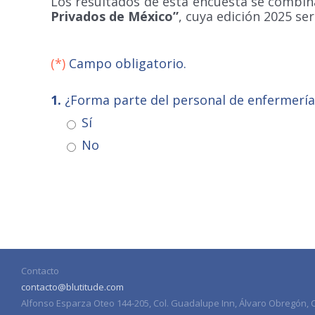
Los resultados de esta encuesta se combin
Privados de México”
, cuya edición 2025 se
(*)
Campo obligatorio.
1.
¿Forma parte del personal de enfermería
Sí
No
Contacto
contacto@blutitude.com
Alfonso Esparza Oteo 144-205, Col. Guadalupe Inn, Álvaro Obregón, C