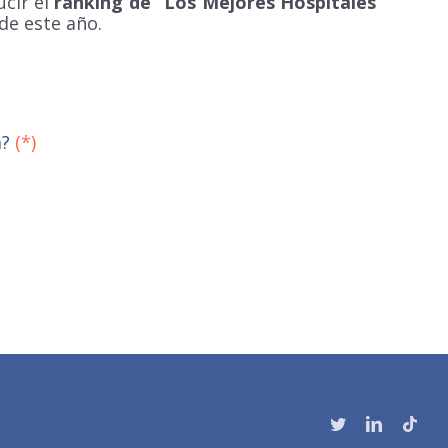
ucir el
ranking de
“Los Mejores Hospitales
 de este año.
a?
(*)
Twitter
LinkedIn
Tikt