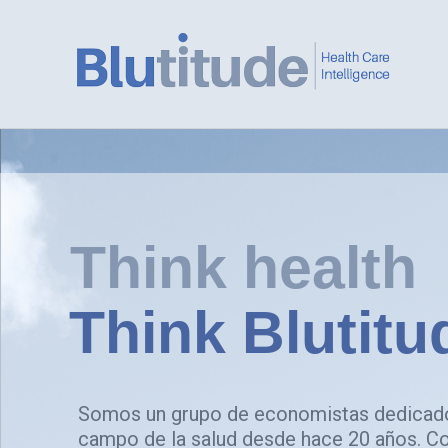
Saltar
al
contenido
Think health
Think Blutitu
Somos un grupo de economistas dedicado
campo de la salud desde hace 20 años. C