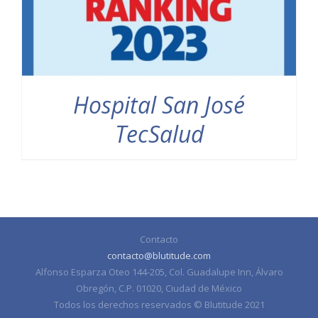
Hospital San José
TecSalud
Contacto
contacto@blutitude.com
Alfonso Esparza Oteo 144-205, Col. Guadalupe Inn, Álvaro
Obregón, C.P. 01020, Ciudad de México
Todos los derechos reservados © Blutitude 2021