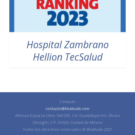
Hospital Zambrano
Hellion TecSalud
Contacto
contacto@blutitude.com
Alfonso Esparza Oteo 144-205, Col. Guadalupe Inn, Álvaro
Obregón, C.P. 01020, Ciudad de México
Todos los derechos reservados © Blutitude 2021