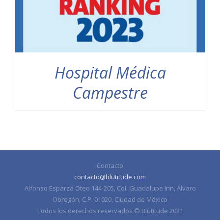
Hospital Médica
Campestre
Contacto
contacto@blutitude.com
Alfonso Esparza Oteo 144-205, Col. Guadalupe Inn, Álvaro
Obregón, C.P. 01020, Ciudad de México
Todos los derechos reservados © Blutitude 2021