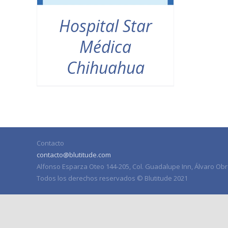
Hospital Star
Médica
Chihuahua
Contacto
contacto@blutitude.com
Alfonso Esparza Oteo 144-205, Col. Guadalupe Inn, Álvaro Obr
Todos los derechos reservados © Blutitude 2021