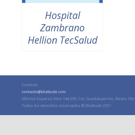
Hospital
Zambrano
Hellion TecSalud
Contacto
contacto@blutitude.com
Alfonso Esparza Oteo 144-205, Col. Guadalupe Inn, Álvaro Obr
Todos los derechos reservados © Blutitude 2021