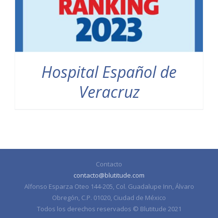
Hospital Español de
Veracruz
Contacto
contacto@blutitude.com
Alfonso Esparza Oteo 144-205, Col. Guadalupe Inn, Álvaro
Obregón, C.P. 01020, Ciudad de México
Todos los derechos reservados © Blutitude 2021