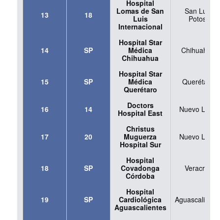
Hospital
Lomas de San
San Luis
13
18
Luis
Potosí
Internacional
Hospital Star
14
SP
Médica
Chihuahua
Chihuahua
Hospital Star
15
SP
Médica
Querétaro
Querétaro
Doctors
16
14
Nuevo León
Hospital East
Christus
17
20
Muguerza
Nuevo León
Hospital Sur
Hospital
18
SP
Covadonga
Veracruz
Córdoba
Hospital
19
SP
Cardiológica
Aguascaliente
Aguascalientes