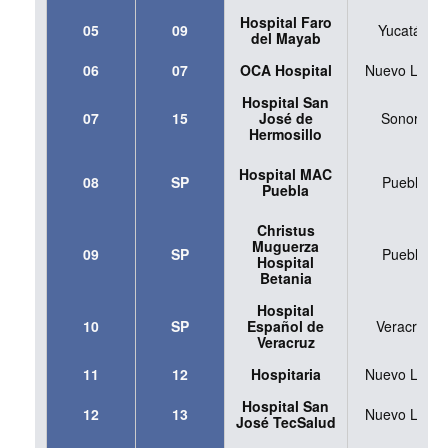
Hospital Faro
05
09
Yucatán
del Mayab
06
07
OCA Hospital
Nuevo León
Hospital San
07
15
José de
Sonora
Hermosillo
Hospital MAC
08
SP
Puebla
Puebla
Christus
Muguerza
09
SP
Puebla
Hospital
Betania
Hospital
10
SP
Español de
Veracruz
Veracruz
11
12
Hospitaria
Nuevo León
Hospital San
12
13
Nuevo León
José TecSalud