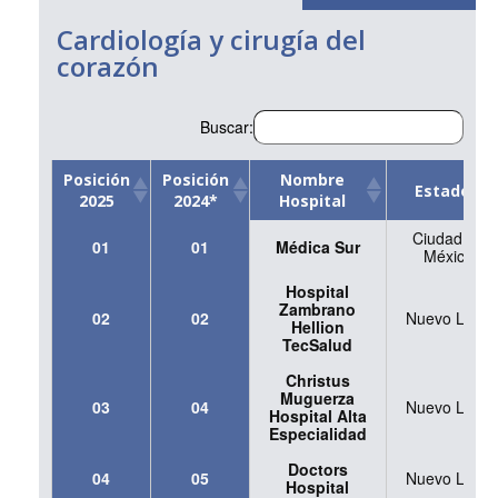
Cardiología y cirugía del
corazón
Buscar:
Posición
Posición
Nombre
Estado
2025
2024*
Hospital
Posición
Posición
Nombre
Estado
Ciudad de
01
01
Médica Sur
2025
2024*
Hospital
México
Hospital
Zambrano
02
02
Nuevo León
Hellion
TecSalud
Christus
Muguerza
03
04
Nuevo León
Hospital Alta
Especialidad
Doctors
04
05
Nuevo León
Hospital