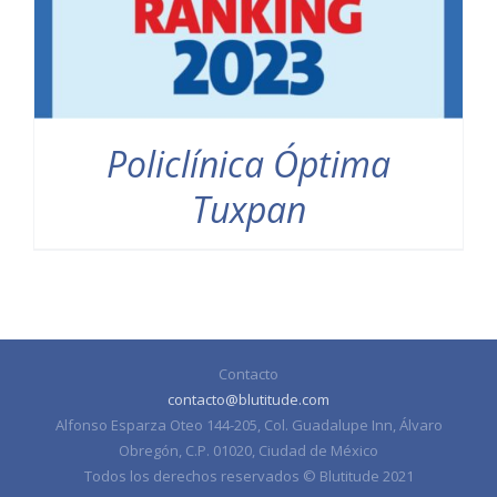
Policlínica Óptima
Tuxpan
Contacto
contacto@blutitude.com
Alfonso Esparza Oteo 144-205, Col. Guadalupe Inn, Álvaro
Obregón, C.P. 01020, Ciudad de México
Todos los derechos reservados © Blutitude 2021