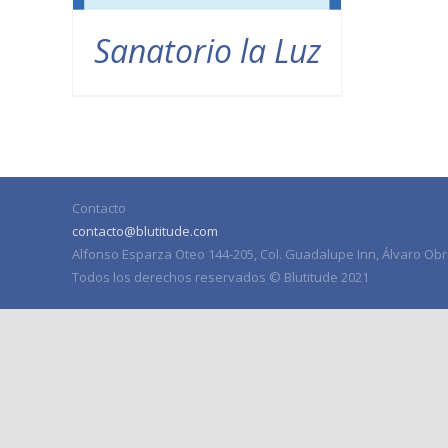
Sanatorio la Luz
Contacto
contacto@blutitude.com
Alfonso Esparza Oteo 144-205, Col. Guadalupe Inn, Álvaro Obr
Todos los derechos reservados © Blutitude 2021